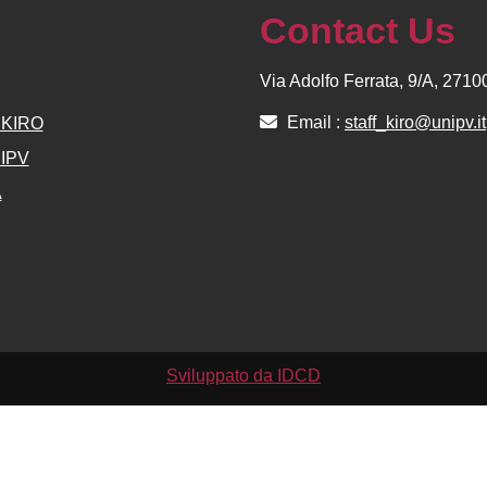
Contact Us
Via Adolfo Ferrata, 9/A, 271
Email :
staff_kiro@unipv.it
e KIRO
NIPV
A
Sviluppato da IDCD