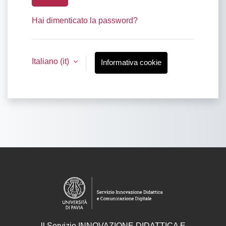
Hai dimenticato la password?
Italiano ‎(it)‎
Informativa cookie
ll
Servizio
INNOVAZIONE DIDATTICA E