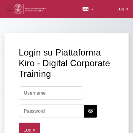
Login
Pannello laterale
Vai al contenuto principale
Login su Piattaforma
Kiro - Digital Corporate
Training
Username
Password
Login